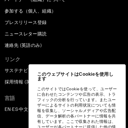
参加する（個人、組織）
プレスリリース登録
ニュースレター購読
連絡先 (英語のみ)
リンク
サステナビリティへの取り組み
このウェブサイトはCookieを使用し
ます
採用情報 (英語のみ)
このサイトではCookieを使って、ユーザー
に合わせたコンテンツや広告の表示、トラ
言語
フィックの分析を行っています。またユー
ザーによるサイトの利用状況についても情
EN
ES
中文
日本語
▪
▪
▪
報を収集し、ソーシャルメディアや広告配
信、データ解析の各パートナーに情報を共
有しています。ここで収集された情報は、
ユーザーが各パートナーに提供した他の情