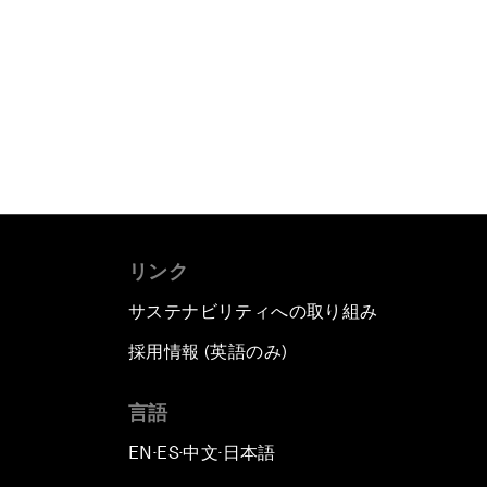
リンク
サステナビリティへの取り組み
採用情報 (英語のみ)
て
言語
EN
ES
中文
日本語
▪
▪
▪