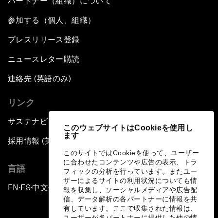
パートナー（組織）について
参加する（個人、組織）
プレスリリース登録
ニュースレター購読
連絡先 (英語のみ)
リンク
サステナビリティへの取り組み
このウェブサイトはCookieを使用し
ます
採用情報 (英語のみ)
このサイトではCookieを使って、ユーザー
に合わせたコンテンツや広告の表示、トラ
言語
フィックの分析を行っています。またユー
ザーによるサイトの利用状況についても情
EN
ES
中文
日本語
▪
▪
▪
報を収集し、ソーシャルメディアや広告配
信、データ解析の各パートナーに情報を共
有しています。ここで収集された情報は、
ユーザーが各パートナーに提供した他の情