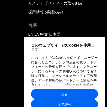
サステナビリティへの取り組み
採用情報 (英語のみ)
て
言語
EN
ES
中文
日本語
▪
▪
▪
このウェブサイトはCookieを使用し
ます
このサイトではCookieを使って、ユーザー
に合わせたコンテンツや広告の表示、トラ
フィックの分析を行っています。またユー
ザーによるサイトの利用状況についても情
報を収集し、ソーシャルメディアや広告配
信、データ解析の各パートナーに情報を共
有しています。ここで収集された情報は、
ユーザーが各パートナーに提供した他の情
報や各パートナーのサービスを使用した際
拒否
に収集された情報と組み合わされ、各パー
トナーによって使用されることがありま
全て許可