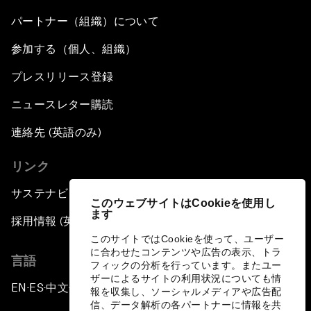
パートナー（組織）について
参加する（個人、組織）
プレスリリース登録
ニュースレター購読
連絡先 (英語のみ)
リンク
サステナビリティへの取り組み
このウェブサイトはCookieを使用し
ます
採用情報 (英語のみ)
このサイトではCookieを使って、ユーザー
に合わせたコンテンツや広告の表示、トラ
言語
フィックの分析を行っています。またユー
ザーによるサイトの利用状況についても情
EN
ES
中文
日本語
▪
▪
▪
報を収集し、ソーシャルメディアや広告配
信、データ解析の各パートナーに情報を共