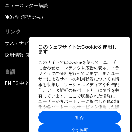
ニュースレター購読
連絡先 (英語のみ)
リンク
サステナビリティへの取り組み
このウェブサイトはCookieを使用し
ます
採用情報 (英語のみ)
このサイトではCookieを使って、ユーザー
に合わせたコンテンツや広告の表示、トラ
言語
フィックの分析を行っています。またユー
ザーによるサイトの利用状況についても情
EN
ES
中文
日本語
▪
▪
▪
報を収集し、ソーシャルメディアや広告配
信、データ解析の各パートナーに情報を共
有しています。ここで収集された情報は、
ユーザーが各パートナーに提供した他の情
報や各パートナーのサービスを使用した際
に収集された情報と組み合わされ、各パー
拒否
トナーによって使用されることがありま
プライバシーポリシーと利用規約
す。
全て許可