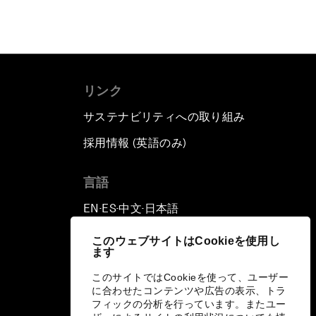
リンク
サステナビリティへの取り組み
採用情報 (英語のみ)
て
言語
EN
ES
中文
日本語
▪
▪
▪
このウェブサイトはCookieを使用し
ます
このサイトではCookieを使って、ユーザー
に合わせたコンテンツや広告の表示、トラ
フィックの分析を行っています。またユー