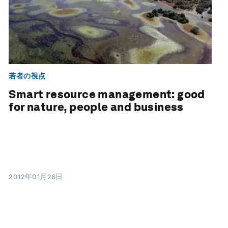
若者の視点
Smart resource management: good
for nature, people and business
2012年01月26日