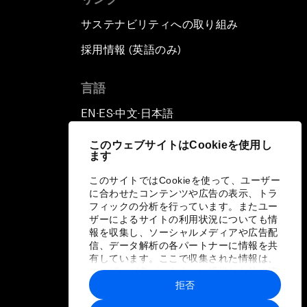
サステナビリティへの取り組み
採用情報 (英語のみ)
て
言語
EN
ES
中文
日本語
▪
▪
▪
このウェブサイトはCookieを使用し
ます
このサイトではCookieを使って、ユーザー
に合わせたコンテンツや広告の表示、トラ
フィックの分析を行っています。またユー
ザーによるサイトの利用状況についても情
報を収集し、ソーシャルメディアや広告配
信、データ解析の各パートナーに情報を共
有しています。ここで収集された情報は、
ユーザーが各パートナーに提供した他の情
報や各パートナーのサービスを使用した際
拒否
に収集された情報と組み合わされ、各パー