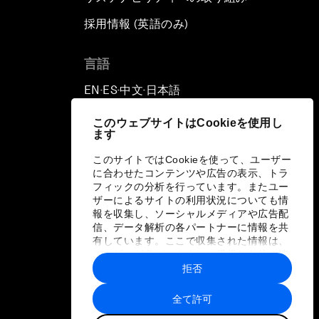
採用情報 (英語のみ)
て
言語
EN
ES
中文
日本語
▪
▪
▪
このウェブサイトはCookieを使用し
ます
このサイトではCookieを使って、ユーザー
に合わせたコンテンツや広告の表示、トラ
フィックの分析を行っています。またユー
ザーによるサイトの利用状況についても情
報を収集し、ソーシャルメディアや広告配
信、データ解析の各パートナーに情報を共
有しています。ここで収集された情報は、
ユーザーが各パートナーに提供した他の情
報や各パートナーのサービスを使用した際
拒否
に収集された情報と組み合わされ、各パー
トナーによって使用されることがありま
全て許可
す。