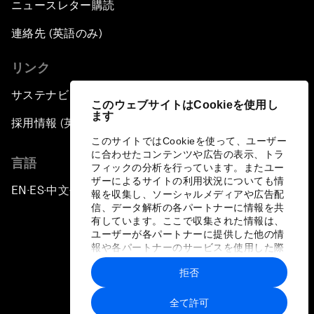
ニュースレター購読
連絡先 (英語のみ)
リンク
サステナビリティへの取り組み
このウェブサイトはCookieを使用し
ます
採用情報 (英語のみ)
このサイトではCookieを使って、ユーザー
に合わせたコンテンツや広告の表示、トラ
言語
フィックの分析を行っています。またユー
ザーによるサイトの利用状況についても情
EN
ES
中文
日本語
▪
▪
▪
報を収集し、ソーシャルメディアや広告配
信、データ解析の各パートナーに情報を共
有しています。ここで収集された情報は、
ユーザーが各パートナーに提供した他の情
報や各パートナーのサービスを使用した際
に収集された情報と組み合わされ、各パー
拒否
トナーによって使用されることがありま
プライバシーポリシーと利用規約
す。
全て許可
サイトマップ