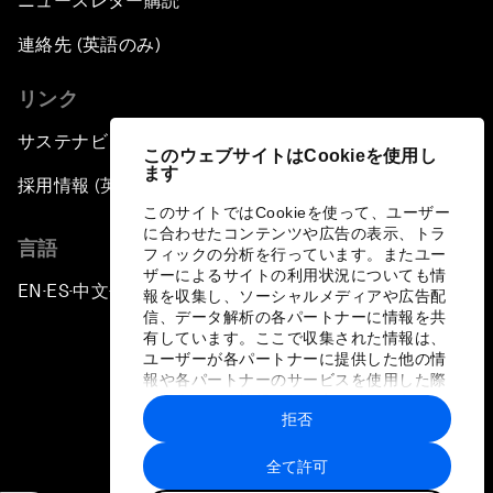
ニュースレター購読
連絡先 (英語のみ)
リンク
サステナビリティへの取り組み
このウェブサイトはCookieを使用し
ます
採用情報 (英語のみ)
このサイトではCookieを使って、ユーザー
に合わせたコンテンツや広告の表示、トラ
言語
フィックの分析を行っています。またユー
ザーによるサイトの利用状況についても情
EN
ES
中文
日本語
▪
▪
▪
報を収集し、ソーシャルメディアや広告配
信、データ解析の各パートナーに情報を共
有しています。ここで収集された情報は、
ユーザーが各パートナーに提供した他の情
報や各パートナーのサービスを使用した際
に収集された情報と組み合わされ、各パー
拒否
トナーによって使用されることがありま
プライバシーポリシーと利用規約
す。
全て許可
サイトマップ