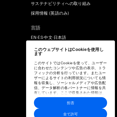
サステナビリティへの取り組み
採用情報 (英語のみ)
て
言語
EN
ES
中文
日本語
▪
▪
▪
このウェブサイトはCookieを使用し
ます
このサイトではCookieを使って、ユーザー
に合わせたコンテンツや広告の表示、トラ
フィックの分析を行っています。またユー
ザーによるサイトの利用状況についても情
報を収集し、ソーシャルメディアや広告配
信、データ解析の各パートナーに情報を共
有しています。ここで収集された情報は、
ユーザーが各パートナーに提供した他の情
報や各パートナーのサービスを使用した際
拒否
に収集された情報と組み合わされ、各パー
トナーによって使用されることがありま
全て許可