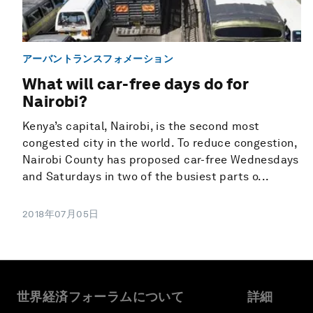
アーバントランスフォメーション
What will car-free days do for
Nairobi?
Kenya’s capital, Nairobi, is the second most
congested city in the world. To reduce congestion,
Nairobi County has proposed car-free Wednesdays
and Saturdays in two of the busiest parts o...
2018年07月05日
世界経済フォーラムについて
詳細