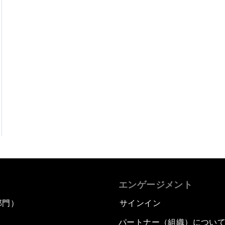
エンゲージメント
部門）
サインイン
パートナー（組織）につい