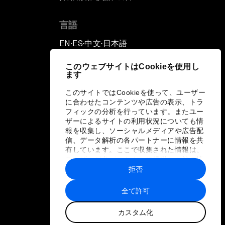
言語
EN
ES
中文
日本語
▪
▪
▪
このウェブサイトはCookieを使用し
ます
このサイトではCookieを使って、ユーザー
に合わせたコンテンツや広告の表示、トラ
フィックの分析を行っています。またユー
ザーによるサイトの利用状況についても情
報を収集し、ソーシャルメディアや広告配
信、データ解析の各パートナーに情報を共
有しています。ここで収集された情報は、
ユーザーが各パートナーに提供した他の情
報や各パートナーのサービスを使用した際
拒否
に収集された情報と組み合わされ、各パー
トナーによって使用されることがありま
全て許可
す。
カスタム化