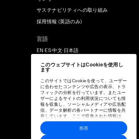
サステナビリティへの取り組み
採用情報 (英語のみ)
て
言語
EN
ES
中文
日本語
▪
▪
▪
このウェブサイトはCookieを使用し
ます
このサイトではCookieを使って、ユーザー
に合わせたコンテンツや広告の表示、トラ
フィックの分析を行っています。またユー
ザーによるサイトの利用状況についても情
報を収集し、ソーシャルメディアや広告配
信、データ解析の各パートナーに情報を共
有しています。ここで収集された情報は、
ユーザーが各パートナーに提供した他の情
報や各パートナーのサービスを使用した際
拒否
に収集された情報と組み合わされ、各パー