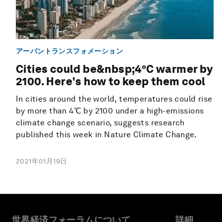
アーバントランスフォメーション
Cities could be&nbsp;4°C warmer by
2100. Here's how to keep them cool
In cities around the world, temperatures could rise
by more than 4℃ by 2100 under a high-emissions
climate change scenario, suggests research
published this week in Nature Climate Change.
2021年01月19日
世界経済フォーラムについて
詳細