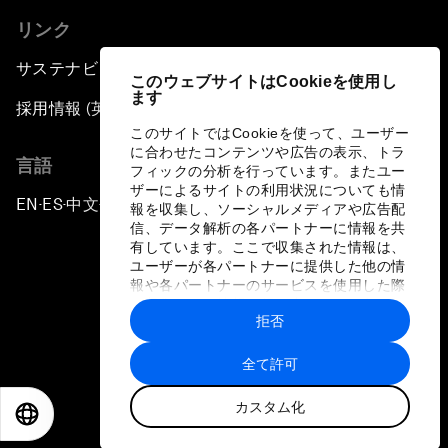
リンク
サステナビリティへの取り組み
このウェブサイトはCookieを使用し
ます
採用情報 (英語のみ)
このサイトではCookieを使って、ユーザー
に合わせたコンテンツや広告の表示、トラ
言語
フィックの分析を行っています。またユー
ザーによるサイトの利用状況についても情
EN
ES
中文
日本語
▪
▪
▪
報を収集し、ソーシャルメディアや広告配
信、データ解析の各パートナーに情報を共
有しています。ここで収集された情報は、
ユーザーが各パートナーに提供した他の情
報や各パートナーのサービスを使用した際
に収集された情報と組み合わされ、各パー
拒否
トナーによって使用されることがありま
プライバシーポリシーと利用規約
す。
全て許可
サイトマップ
カスタム化
©
2026
世界経済フォーラム
EN
ES
中文
日本語