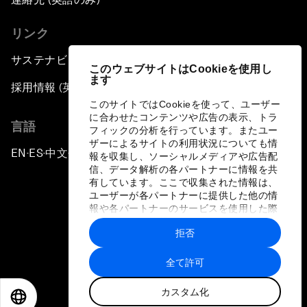
リンク
サステナビリティへの取り組み
このウェブサイトはCookieを使用し
ます
採用情報 (英語のみ)
このサイトではCookieを使って、ユーザー
に合わせたコンテンツや広告の表示、トラ
言語
フィックの分析を行っています。またユー
ザーによるサイトの利用状況についても情
EN
ES
中文
日本語
▪
▪
▪
報を収集し、ソーシャルメディアや広告配
信、データ解析の各パートナーに情報を共
有しています。ここで収集された情報は、
ユーザーが各パートナーに提供した他の情
報や各パートナーのサービスを使用した際
に収集された情報と組み合わされ、各パー
拒否
トナーによって使用されることがありま
プライバシーポリシーと利用規約
す。
全て許可
サイトマップ
カスタム化
©
2026
世界経済フォーラム
EN
ES
中文
日本語