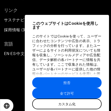
リンク
サステナビリティへの取り組み
このウェブサイトはCookieを使用し
ます
採用情報 (英語のみ)
このサイトではCookieを使って、ユーザー
に合わせたコンテンツや広告の表示、トラ
言語
フィックの分析を行っています。またユー
ザーによるサイトの利用状況についても情
EN
ES
中文
日本語
▪
▪
▪
報を収集し、ソーシャルメディアや広告配
信、データ解析の各パートナーに情報を共
有しています。ここで収集された情報は、
ユーザーが各パートナーに提供した他の情
報や各パートナーのサービスを使用した際
に収集された情報と組み合わされ、各パー
拒否
トナーによって使用されることがありま
プライバシーポリシーと利用規約
す。
全て許可
サイトマップ
カスタム化
©
2026
世界経済フォーラム
EN
ES
中文
日本語