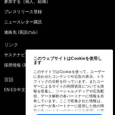
参加する（個人、組織）
プレスリリース登録
ニュースレター購読
連絡先 (英語のみ)
リンク
サステナビリティへの取り組み
このウェブサイトはCookieを使用し
ます
採用情報 (英語のみ)
このサイトではCookieを使って、ユーザー
に合わせたコンテンツや広告の表示、トラ
言語
フィックの分析を行っています。またユー
ザーによるサイトの利用状況についても情
EN
ES
中文
日本語
▪
▪
▪
報を収集し、ソーシャルメディアや広告配
信、データ解析の各パートナーに情報を共
有しています。ここで収集された情報は、
ユーザーが各パートナーに提供した他の情
報や各パートナーのサービスを使用した際