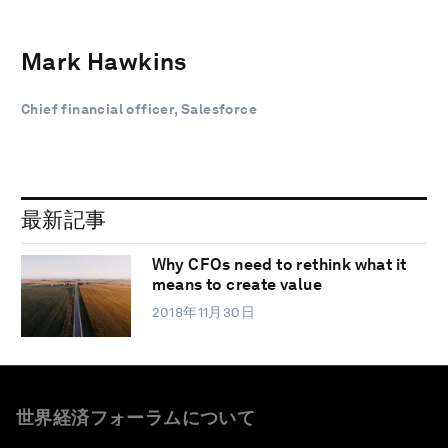
Mark Hawkins
Chief financial officer, Salesforce
最新記事
Why CFOs need to rethink what it
means to create value
2018年11月30日
世界経済フォーラムについて