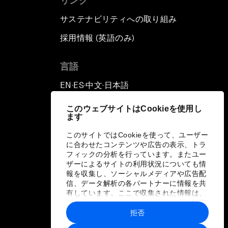
リンク
サステナビリティへの取り組み
採用情報 (英語のみ)
て
言語
EN
ES
中文
日本語
▪
▪
▪
このウェブサイトはCookieを使用し
ます
このサイトではCookieを使って、ユーザー
に合わせたコンテンツや広告の表示、トラ
フィックの分析を行っています。またユー
ザーによるサイトの利用状況についても情
報を収集し、ソーシャルメディアや広告配
信、データ解析の各パートナーに情報を共
有しています。ここで収集された情報は、
ユーザーが各パートナーに提供した他の情
報や各パートナーのサービスを使用した際
拒否
に収集された情報と組み合わされ、各パー