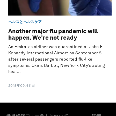
ヘルスとヘルスケア
Another major flu pandemic will
happen. We're not ready
An Emirates airliner was quarantined at John F
Kennedy International Airport on September 5
after several passengers reported flu-like
symptoms. Oxiris Barbot, New York City’s acting
heal...
2018年09月11日