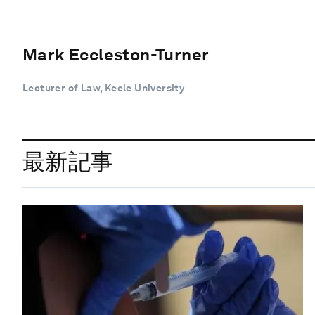
Mark Eccleston-Turner
Lecturer of Law, Keele University
最新記事