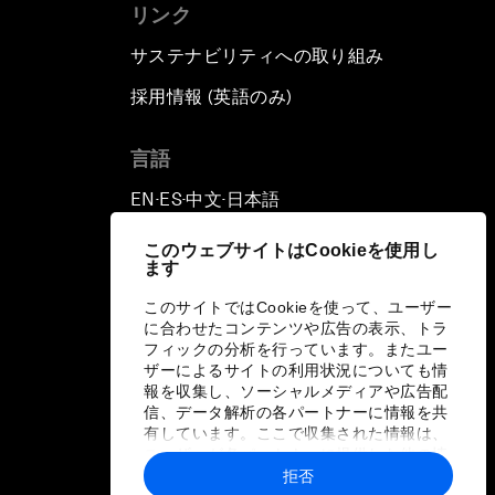
リンク
サステナビリティへの取り組み
採用情報 (英語のみ)
て
言語
EN
ES
中文
日本語
▪
▪
▪
このウェブサイトはCookieを使用し
ます
このサイトではCookieを使って、ユーザー
に合わせたコンテンツや広告の表示、トラ
フィックの分析を行っています。またユー
ザーによるサイトの利用状況についても情
報を収集し、ソーシャルメディアや広告配
信、データ解析の各パートナーに情報を共
有しています。ここで収集された情報は、
ユーザーが各パートナーに提供した他の情
報や各パートナーのサービスを使用した際
拒否