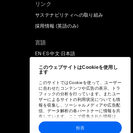
リンク
サステナビリティへの取り組み
採用情報 (英語のみ)
て
言語
EN
ES
中文
日本語
▪
▪
▪
このウェブサイトはCookieを使用し
ます
このサイトではCookieを使って、ユーザー
に合わせたコンテンツや広告の表示、トラ
フィックの分析を行っています。またユー
ザーによるサイトの利用状況についても情
報を収集し、ソーシャルメディアや広告配
信、データ解析の各パートナーに情報を共
有しています。ここで収集された情報は、
ユーザーが各パートナーに提供した他の情
報や各パートナーのサービスを使用した際
拒否