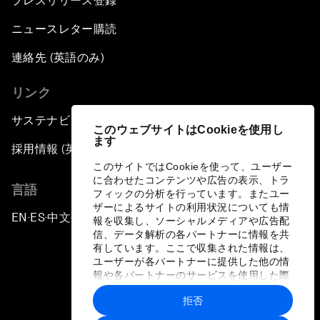
プレスリリース登録
ニュースレター購読
連絡先 (英語のみ)
リンク
サステナビリティへの取り組み
このウェブサイトはCookieを使用し
ます
採用情報 (英語のみ)
このサイトではCookieを使って、ユーザー
に合わせたコンテンツや広告の表示、トラ
言語
フィックの分析を行っています。またユー
ザーによるサイトの利用状況についても情
EN
ES
中文
日本語
▪
▪
▪
報を収集し、ソーシャルメディアや広告配
信、データ解析の各パートナーに情報を共
有しています。ここで収集された情報は、
ユーザーが各パートナーに提供した他の情
報や各パートナーのサービスを使用した際
に収集された情報と組み合わされ、各パー
拒否
トナーによって使用されることがありま
プライバシーポリシーと利用規約
す。