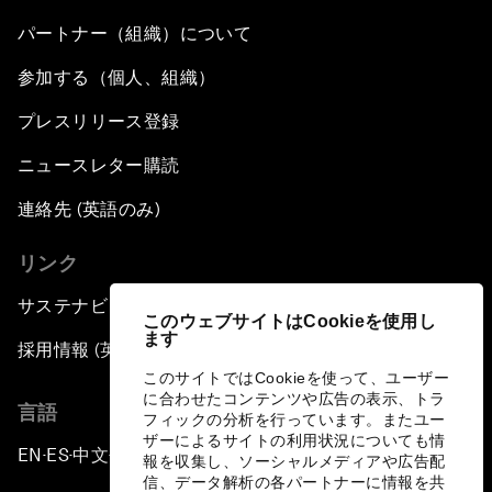
パートナー（組織）について
参加する（個人、組織）
プレスリリース登録
ニュースレター購読
連絡先 (英語のみ)
リンク
サステナビリティへの取り組み
このウェブサイトはCookieを使用し
ます
採用情報 (英語のみ)
このサイトではCookieを使って、ユーザー
に合わせたコンテンツや広告の表示、トラ
言語
フィックの分析を行っています。またユー
ザーによるサイトの利用状況についても情
EN
ES
中文
日本語
▪
▪
▪
報を収集し、ソーシャルメディアや広告配
信、データ解析の各パートナーに情報を共