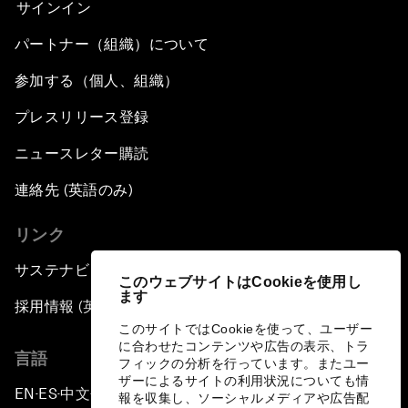
サインイン
パートナー（組織）について
参加する（個人、組織）
プレスリリース登録
ニュースレター購読
連絡先 (英語のみ)
リンク
サステナビリティへの取り組み
このウェブサイトはCookieを使用し
ます
採用情報 (英語のみ)
このサイトではCookieを使って、ユーザー
に合わせたコンテンツや広告の表示、トラ
言語
フィックの分析を行っています。またユー
ザーによるサイトの利用状況についても情
EN
ES
中文
日本語
▪
▪
▪
報を収集し、ソーシャルメディアや広告配