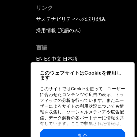
リンク
サステナビリティへの取り組み
採用情報 (英語のみ)
て
言語
EN
ES
中文
日本語
▪
▪
▪
このウェブサイトはCookieを使用し
ます
このサイトではCookieを使って、ユーザー
に合わせたコンテンツや広告の表示、トラ
フィックの分析を行っています。またユー
ザーによるサイトの利用状況についても情
報を収集し、ソーシャルメディアや広告配
信、データ解析の各パートナーに情報を共
有しています。ここで収集された情報は、
ユーザーが各パートナーに提供した他の情
報や各パートナーのサービスを使用した際
拒否