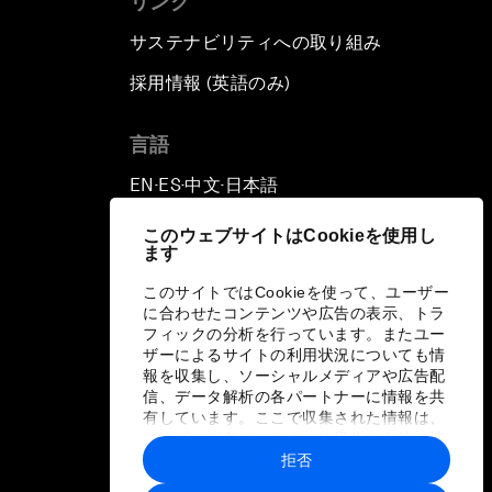
リンク
サステナビリティへの取り組み
採用情報 (英語のみ)
て
言語
EN
ES
中文
日本語
▪
▪
▪
このウェブサイトはCookieを使用し
ます
このサイトではCookieを使って、ユーザー
に合わせたコンテンツや広告の表示、トラ
フィックの分析を行っています。またユー
ザーによるサイトの利用状況についても情
報を収集し、ソーシャルメディアや広告配
信、データ解析の各パートナーに情報を共
有しています。ここで収集された情報は、
ユーザーが各パートナーに提供した他の情
報や各パートナーのサービスを使用した際
拒否
に収集された情報と組み合わされ、各パー