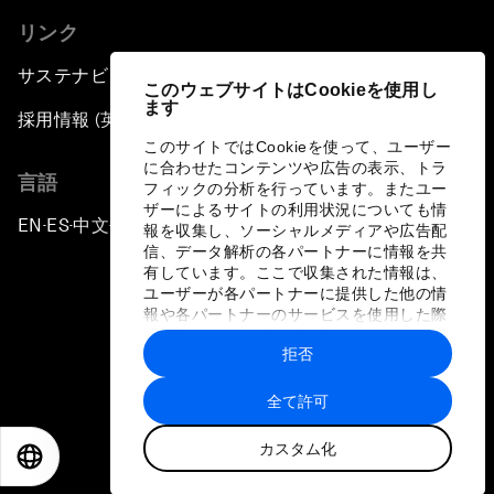
リンク
サステナビリティへの取り組み
このウェブサイトはCookieを使用し
ます
採用情報 (英語のみ)
このサイトではCookieを使って、ユーザー
に合わせたコンテンツや広告の表示、トラ
言語
フィックの分析を行っています。またユー
ザーによるサイトの利用状況についても情
EN
ES
中文
日本語
▪
▪
▪
報を収集し、ソーシャルメディアや広告配
信、データ解析の各パートナーに情報を共
有しています。ここで収集された情報は、
ユーザーが各パートナーに提供した他の情
報や各パートナーのサービスを使用した際
に収集された情報と組み合わされ、各パー
拒否
トナーによって使用されることがありま
プライバシーポリシーと利用規約
す。
全て許可
サイトマップ
カスタム化
©
2026
世界経済フォーラム
EN
ES
中文
日本語