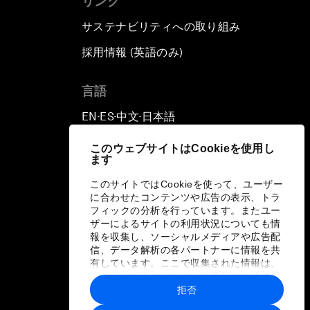
リンク
サステナビリティへの取り組み
採用情報 (英語のみ)
て
言語
EN
ES
中文
日本語
▪
▪
▪
このウェブサイトはCookieを使用し
ます
このサイトではCookieを使って、ユーザー
に合わせたコンテンツや広告の表示、トラ
フィックの分析を行っています。またユー
ザーによるサイトの利用状況についても情
報を収集し、ソーシャルメディアや広告配
信、データ解析の各パートナーに情報を共
有しています。ここで収集された情報は、
ユーザーが各パートナーに提供した他の情
報や各パートナーのサービスを使用した際
拒否
に収集された情報と組み合わされ、各パー