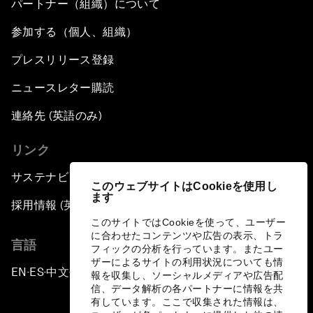
パートナー（組織）について
参加する（個人、組織）
プレスリリース登録
ニュースレター購読
連絡先 (英語のみ)
リンク
サステナビリティへの取り組み
このウェブサイトはCookieを使用し
ます
採用情報 (英語のみ)
このサイトではCookieを使って、ユーザー
に合わせたコンテンツや広告の表示、トラ
言語
フィックの分析を行っています。またユー
ザーによるサイトの利用状況についても情
EN
ES
中文
日本語
▪
▪
▪
報を収集し、ソーシャルメディアや広告配
信、データ解析の各パートナーに情報を共
有しています。ここで収集された情報は、