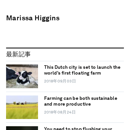
Marissa Higgins
最新記事
This Dutch city is set to launch the
world's first floating farm
2018年09月03日
Farming can be both sustainable
and more productive
2018年08月24日
You need to stop flushing your