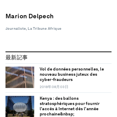
Marion Delpech
Journaliste, La Tribune Afrique
最新記事
Vol de données personnelles, le
nouveau business juteux des
cyber-fraudeurs
2018年08月03日
Kenya : des ballons
stratosphériques pour fournir
l'accès à Internet dès l'année
prochaine&nbsp;