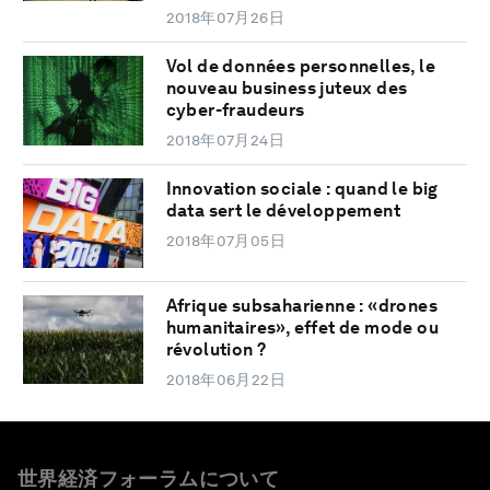
2018年07月26日
Vol de données personnelles, le
nouveau business juteux des
cyber-fraudeurs
2018年07月24日
Innovation sociale : quand le big
data sert le développement
2018年07月05日
Afrique subsaharienne : «drones
humanitaires», effet de mode ou
révolution ?
2018年06月22日
世界経済フォーラムについて