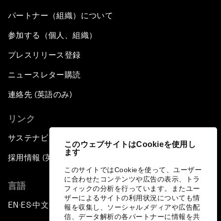
パートナー（組織）について
参加する（個人、組織）
プレスリリース登録
ニュースレター購読
連絡先 (英語のみ)
リンク
サステナビリティへの取り組み
このウェブサイトはCookieを使用し
ます
採用情報 (英語のみ)
このサイトではCookieを使って、ユーザー
に合わせたコンテンツや広告の表示、トラ
言語
フィックの分析を行っています。またユー
ザーによるサイトの利用状況についても情
EN
ES
中文
日本語
▪
▪
▪
報を収集し、ソーシャルメディアや広告配
信、データ解析の各パートナーに情報を共