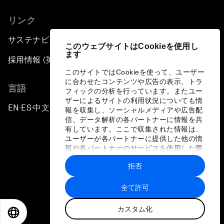
リンク
サステナビリティへの取り組み
このウェブサイトはCookieを使用し
ます
採用情報 (英語のみ)
このサイトではCookieを使って、ユーザー
に合わせたコンテンツや広告の表示、トラ
言語
フィックの分析を行っています。またユー
ザーによるサイトの利用状況についても情
EN
ES
中文
日本語
▪
▪
▪
報を収集し、ソーシャルメディアや広告配
信、データ解析の各パートナーに情報を共
有しています。ここで収集された情報は、
ユーザーが各パートナーに提供した他の情
報や各パートナーのサービスを使用した際
に収集された情報と組み合わされ、各パー
拒否
トナーによって使用されることがありま
プライバシーポリシーと利用規約
す。
全て許可
サイトマップ
カスタム化
©
2026
世界経済フォーラム
EN
ES
中文
日本語