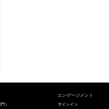
エンゲージメント
部門）
サインイン