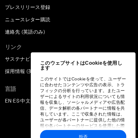
プレスリリース登録
ニュースレター購読
連絡先 (英語のみ)
リンク
サステナビリティへの取り組み
このウェブサイトはCookieを使用し
ます
採用情報 (英語のみ)
このサイトではCookieを使って、ユーザー
に合わせたコンテンツや広告の表示、トラ
言語
フィックの分析を行っています。またユー
ザーによるサイトの利用状況についても情
EN
ES
中文
日本語
▪
▪
▪
報を収集し、ソーシャルメディアや広告配
信、データ解析の各パートナーに情報を共
有しています。ここで収集された情報は、
ユーザーが各パートナーに提供した他の情
報や各パートナーのサービスを使用した際
に収集された情報と組み合わされ、各パー
拒否
トナーによって使用されることがありま