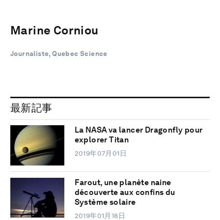
Marine Corniou
Journaliste, Quebec Science
最新記事
La NASA va lancer Dragonfly pour
explorer Titan
2019年07月01日
Farout, une planète naine
découverte aux confins du
Système solaire
2019年01月18日