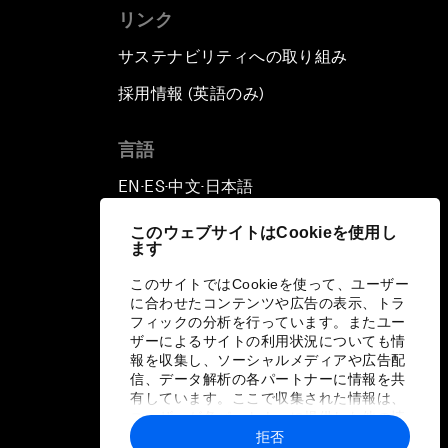
リンク
サステナビリティへの取り組み
採用情報 (英語のみ)
て
言語
EN
ES
中文
日本語
▪
▪
▪
このウェブサイトはCookieを使用し
ます
このサイトではCookieを使って、ユーザー
に合わせたコンテンツや広告の表示、トラ
フィックの分析を行っています。またユー
ザーによるサイトの利用状況についても情
報を収集し、ソーシャルメディアや広告配
信、データ解析の各パートナーに情報を共
有しています。ここで収集された情報は、
ユーザーが各パートナーに提供した他の情
報や各パートナーのサービスを使用した際
拒否