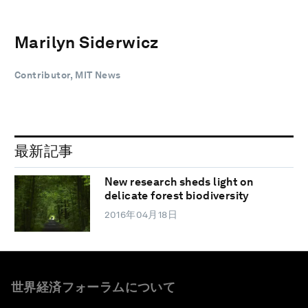
Marilyn Siderwicz
Contributor, MIT News
最新記事
New research sheds light on
delicate forest biodiversity
2016年04月18日
世界経済フォーラムについて