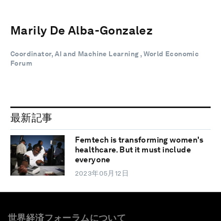
Marily De Alba-Gonzalez
Coordinator, AI and Machine Learning , World Economic
Forum
最新記事
Femtech is transforming women's
healthcare. But it must include
everyone
2023年05月12日
世界経済フォーラムについて