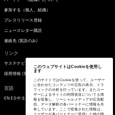
参加する（個人、組織）
プレスリリース登録
ニュースレター購読
連絡先 (英語のみ)
リンク
サステナビリティへの取り組み
このウェブサイトはCookieを使用し
ます
採用情報 (英語のみ)
このサイトではCookieを使って、ユーザー
に合わせたコンテンツや広告の表示、トラ
言語
フィックの分析を行っています。またユー
ザーによるサイトの利用状況についても情
EN
ES
中文
日本語
▪
▪
▪
報を収集し、ソーシャルメディアや広告配
信、データ解析の各パートナーに情報を共
有しています。ここで収集された情報は、
ユーザーが各パートナーに提供した他の情