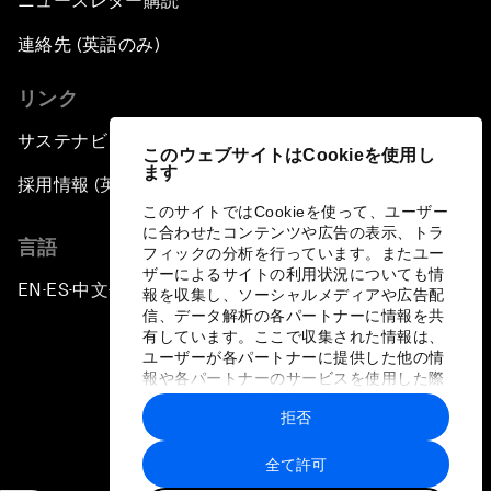
ニュースレター購読
連絡先 (英語のみ)
リンク
サステナビリティへの取り組み
このウェブサイトはCookieを使用し
ます
採用情報 (英語のみ)
このサイトではCookieを使って、ユーザー
に合わせたコンテンツや広告の表示、トラ
言語
フィックの分析を行っています。またユー
ザーによるサイトの利用状況についても情
EN
ES
中文
日本語
▪
▪
▪
報を収集し、ソーシャルメディアや広告配
信、データ解析の各パートナーに情報を共
有しています。ここで収集された情報は、
ユーザーが各パートナーに提供した他の情
報や各パートナーのサービスを使用した際
に収集された情報と組み合わされ、各パー
拒否
トナーによって使用されることがありま
プライバシーポリシーと利用規約
す。
全て許可
サイトマップ