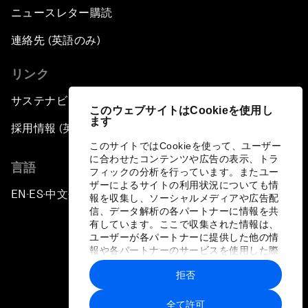
ニュースレター購読
連絡先 (英語のみ)
リンク
サステナビリティへの取り組み
このウェブサイトはCookieを使用し
ます
採用情報 (英語のみ)
このサイトではCookieを使って、ユーザー
に合わせたコンテンツや広告の表示、トラ
言語
フィックの分析を行っています。またユー
ザーによるサイトの利用状況についても情
EN
ES
中文
日本語
▪
▪
▪
報を収集し、ソーシャルメディアや広告配
信、データ解析の各パートナーに情報を共
有しています。ここで収集された情報は、
ユーザーが各パートナーに提供した他の情
報や各パートナーのサービスを使用した際
に収集された情報と組み合わされ、各パー
拒否
トナーによって使用されることがありま
プライバシーポリシーと利用規約
す。
全て許可