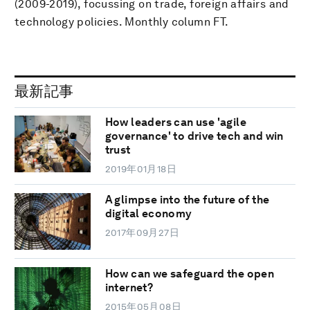
(2009-2019), focussing on trade, foreign affairs and
technology policies. Monthly column FT.
最新記事
How leaders can use 'agile
governance' to drive tech and win
trust
2019年01月18日
A glimpse into the future of the
digital economy
2017年09月27日
How can we safeguard the open
internet?
2015年05月08日