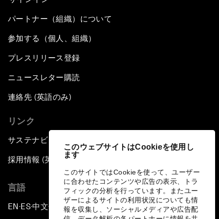
パートナー（組織）について
参加する（個人、組織）
プレスリリース登録
ニュースレター購読
連絡先 (英語のみ)
リンク
サステナビリティへの取り組み
このウェブサイトはCookieを使用し
ます
採用情報 (英語のみ)
このサイトではCookieを使って、ユーザー
に合わせたコンテンツや広告の表示、トラ
言語
フィックの分析を行っています。またユー
ザーによるサイトの利用状況についても情
EN
ES
中文
日本語
▪
▪
▪
報を収集し、ソーシャルメディアや広告配
信、データ解析の各パートナーに情報を共