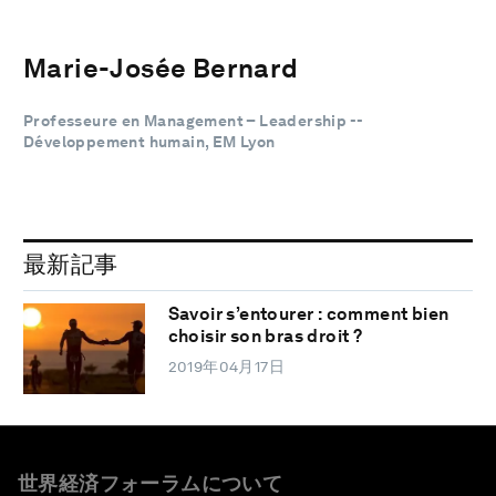
Marie-Josée Bernard
Professeure en Management – Leadership --
Développement humain, EM Lyon
最新記事
Savoir s’entourer : comment bien
choisir son bras droit ?
2019年04月17日
世界経済フォーラムについて