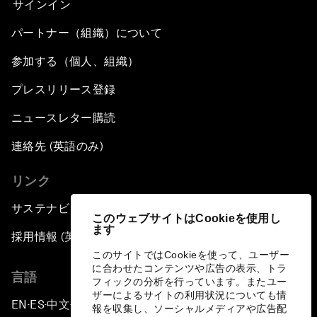
サインイン
パートナー（組織）について
参加する（個人、組織）
プレスリリース登録
ニュースレター購読
連絡先 (英語のみ)
リンク
サステナビリティへの取り組み
このウェブサイトはCookieを使用し
ます
採用情報 (英語のみ)
このサイトではCookieを使って、ユーザー
に合わせたコンテンツや広告の表示、トラ
言語
フィックの分析を行っています。またユー
ザーによるサイトの利用状況についても情
EN
ES
中文
日本語
▪
▪
▪
報を収集し、ソーシャルメディアや広告配