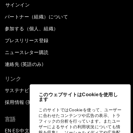
サインイン
パートナー（組織）について
参加する（個人、組織）
プレスリリース登録
ニュースレター購読
連絡先 (英語のみ)
リンク
サステナビリティへの取り組み
このウェブサイトはCookieを使用し
ます
採用情報 (英語のみ)
このサイトではCookieを使って、ユーザー
に合わせたコンテンツや広告の表示、トラ
言語
フィックの分析を行っています。またユー
ザーによるサイトの利用状況についても情
EN
ES
中文
日本語
▪
▪
▪
報を収集し、ソーシャルメディアや広告配