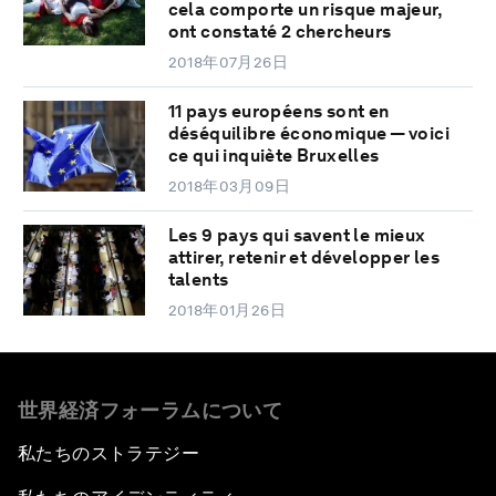
cela comporte un risque majeur,
ont constaté 2 chercheurs
2018年07月26日
11 pays européens sont en
déséquilibre économique — voici
ce qui inquiète Bruxelles
2018年03月09日
Les 9 pays qui savent le mieux
attirer, retenir et développer les
talents
2018年01月26日
世界経済フォーラムについて
私たちのストラテジー