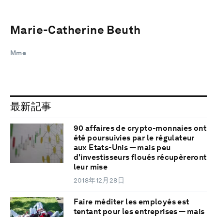
Marie-Catherine Beuth
Mme
最新記事
90 affaires de crypto-monnaies ont
été poursuivies par le régulateur
aux Etats-Unis — mais peu
d'investisseurs floués récupèreront
leur mise
2018年12月28日
Faire méditer les employés est
tentant pour les entreprises — mais