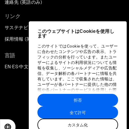
連絡先 (英語のみ)
リンク
サステナビリティへの取り組み
このウェブサイトはCookieを使用し
ます
採用情報 (英語のみ)
このサイトではCookieを使って、ユーザー
に合わせたコンテンツや広告の表示、トラ
言語
フィックの分析を行っています。またユー
ザーによるサイトの利用状況についても情
EN
ES
中文
日本語
▪
▪
▪
報を収集し、ソーシャルメディアや広告配
信、データ解析の各パートナーに情報を共
有しています。ここで収集された情報は、
ユーザーが各パートナーに提供した他の情
報や各パートナーのサービスを使用した際
に収集された情報と組み合わされ、各パー
拒否
トナーによって使用されることがありま
プライバシーポリシーと利用規約
す。
全て許可
サイトマップ
カスタム化
©
2026
世界経済フォーラム
EN
ES
中文
日本語