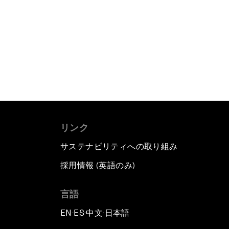
リンク
サステナビリティへの取り組み
採用情報 (英語のみ)
て
言語
EN
ES
中文
日本語
▪
▪
▪